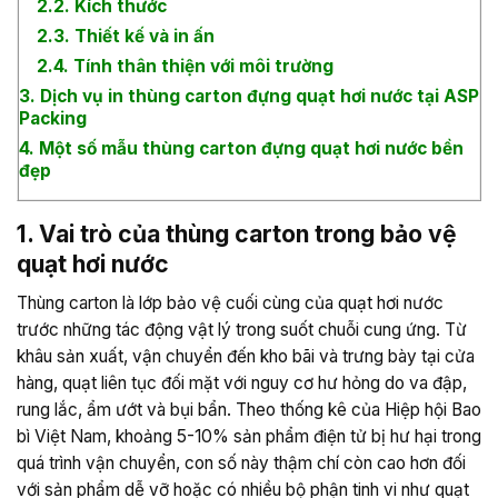
2.2. Kích thước
2.3. Thiết kế và in ấn
2.4. Tính thân thiện với môi trường
3. Dịch vụ in thùng carton đựng quạt hơi nước tại ASP
Packing
4. Một số mẫu thùng carton đựng quạt hơi nước bền
đẹp
1. Vai trò của thùng carton trong bảo vệ
quạt hơi nước
Thùng carton là lớp bảo vệ cuối cùng của quạt hơi nước
trước những tác động vật lý trong suốt chuỗi cung ứng. Từ
khâu sản xuất, vận chuyển đến kho bãi và trưng bày tại cửa
hàng, quạt liên tục đối mặt với nguy cơ hư hỏng do va đập,
rung lắc, ẩm ướt và bụi bẩn.
Theo thống kê của Hiệp hội Bao
bì Việt Nam, khoảng 5-10% sản phẩm điện tử bị hư hại trong
quá trình vận chuyển, con số này thậm chí còn cao hơn đối
với sản phẩm dễ vỡ hoặc có nhiều bộ phận tinh vi như quạt