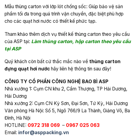
Mẫu thùng carton với lớp lót chống sốc: Giúp bảo vệ sản
phẩm tối đa trong quá trình vận chuyển, đặc biệt phù hợp
cho các quạt hơi nước có thiết kế phức tạp.
Tham khảo thêm dịch vụ thiết kế thùng carton theo yêu cầu
của ASP tại:
Làm thùng carton, hộp carton theo yêu cầu
tại ASP
Quý khách còn bất cứ thắc mắc nào về
thùng carton
đựng quạt hơi nước
hãy liên hệ thông tin sau đây!
CÔNG TY CỔ PHẦN CÔNG NGHỆ BAO BÌ ASP
Nhà xưởng 1: Cụm CN khu 2, Cẩm Thượng, TP Hải Dương,
Hải Dương
Nhà xưởng 2: Cụm CN Kỳ Sơn, Đại Sơn, Tứ Kỳ, Hải Dương
Văn phòng Hà Nội: Số 5, Ngõ 766/9 La Thành, Giảng Võ, Ba
Đình, Hà Nội
HOTLINE:
0972 318 069
–
0967 025 063
Email:
infor@asppacking.vn