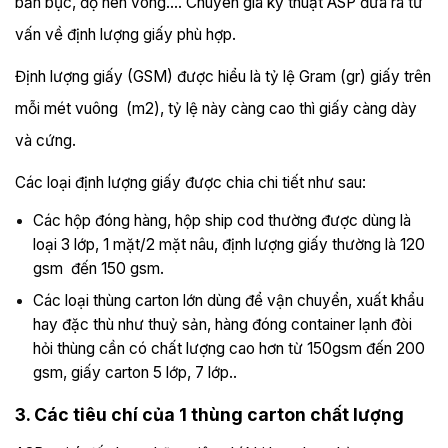
bắn bục, độ nén vòng…. Chuyên gia kỹ thuật ASP đưa ra tư
vấn về định lượng giấy phù hợp.
Định lượng giấy (GSM) được hiểu là tỷ lệ Gram (gr) giấy trên
mỗi mét vuông (m2), tỷ lệ này càng cao thì giấy càng dày
và cứng.
Các loại định lượng giấy được chia chi tiết như sau:
Các hộp đóng hàng, hộp ship cod thường được dùng là
loại 3 lớp, 1 mặt/2 mặt nâu, định lượng giấy thường là 120
gsm đến 150 gsm.
Các loại thùng carton lớn dùng để vận chuyển, xuất khẩu
hay đặc thù như thuỷ sản, hàng đóng container lạnh đòi
hỏi thùng cần có chất lượng cao hơn từ 150gsm đến 200
gsm, giấy carton 5 lớp, 7 lớp..
3. Các tiêu chí của 1 thùng carton chất lượng