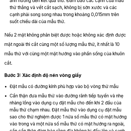
ảnh hưởng đến kết quả thử. Đảm bảo các cạnh của mẫu
thử thẳng và vết cắt sạch, không bị sờn xước và các
cạnh phải song song nhau trong khoảng 0,015mm trên
suốt chiều dài của mẫu thử.
Nếu 2 mặt không phân biệt được hoặc không xác định được
mặt ngoài thì cắt cùng một số lượng mẫu thử, ít nhất là 10
mẫu thử với cùng một mặt hướng vào phần sống của khuôn
cắt.
Bước 3: Xác định độ nén vòng giấy
Đặt mẫu có đường kính phù hợp vào bộ vòng thử mẫu
Cẩn thận đưa mẫu thử vào đường rãnh tiếp tuyến và nhẹ
nhàng lồng vào dụng cụ đặt mẫu cho đến khi 2 đầu của
mẫu thử chạm nhau. Đặt mẫu thử vào dụng cụ đặt mẫu
sao cho thử nghiệm được 1 nửa số mẫu thử có mặt hướng
vào trong và một nửa số mẫu thử có mặt hướng ra ngoài,
cần cẩn thận đảm bảo rằng đĩa không bị đẩy lên và cạnh