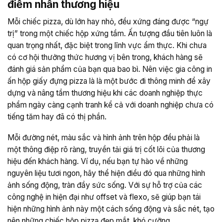
điểm nhấn thương hiệu
Mỗi chiếc pizza, dù lớn hay nhỏ, đều xứng đáng được “ngự
trị” trong một chiếc hộp xứng tầm. Ấn tượng đầu tiên luôn là
quan trọng nhất, đặc biệt trong lĩnh vực ẩm thực. Khi chưa
có cơ hội thưởng thức hương vị bên trong, khách hàng sẽ
đánh giá sản phẩm của bạn qua bao bì. Nên việc gia công in
ấn hộp giấy đựng pizza là là một bước đi thông minh để xây
dựng và nâng tầm thương hiệu khi các doanh nghiệp thực
phẩm ngày càng cạnh tranh kể cả với doanh nghiệp chưa có
tiếng tăm hay đã có thị phần.
Mỗi đường nét, màu sắc và hình ảnh trên hộp đều phải là
một thông điệp rõ ràng, truyền tải giá trị cốt lõi của thương
hiệu đến khách hàng. Ví dụ, nếu bạn tự hào về những
nguyên liệu tươi ngon, hãy thể hiện điều đó qua những hình
ảnh sống động, tràn đầy sức sống. Với sự hỗ trợ của các
công nghệ in hiện đại như offset và flexo, sẽ giúp bạn tái
hiện những hình ảnh này một cách sống động và sắc nét, tạo
nên những chiếc hộp pizza đẹp mắt, khó cưỡng.