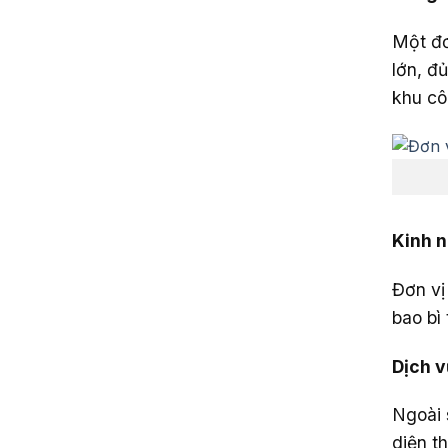
Một đơ
lớn, đ
khu cô
Kinh 
Đơn vị
bao bì 
Dịch v
Ngoài 
diện t