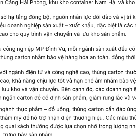
n Cảng Hải Phòng, khu kho container Nam Hải và kho L
 sở hạ tầng đồng bộ, nguồn nhân lực dồi dào và vị trí k
iều doanh nghiệp sản xuất – xuất khẩu, đặc biệt là các
cao cho quy trình vận chuyển và lưu kho sản phẩm.
u công nghiệp MP Đình Vũ, mỗi ngành sản xuất đều có 
thùng carton nhằm bảo vệ hàng hóa an toàn, đồng thời 
với ngành điện tử và công nghệ cao, thùng carton thườn
cao, khả năng chịu lực tốt và hạn chế ẩm nhằm bảo vệ l
h lưu kho và vận chuyển. Bên cạnh đó, các doanh nghi
 ngăn carton để cố định sản phẩm, giảm rung lắc và v
ngành thực phẩm – đồ uống, thùng carton cần đáp ứng 
 thẩm mỹ để hỗ trợ nhận diện thương hiệu. Các mẫu th
g quai xách thường được lựa chọn nhờ trọng lượng nh
, trưng bày sản phẩm.