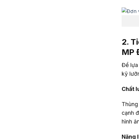
2. T
MP 
Để lựa
kỹ lưỡ
Chất l
Thùng 
cạnh đ
hình ản
Năng l