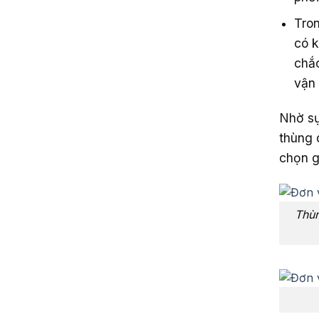
Tron
có k
chắc
vận 
Nhờ sự
thùng 
chọn g
Thùn