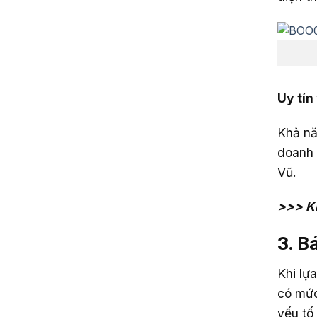
Uy tín
Khả nă
doanh 
Vũ.
>>> K
3. B
Khi lự
có mức
yếu tố