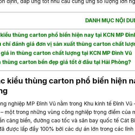
ổn định, đáp ứng tốt nhu cầu cung ứng số lượng lớn ng
DANH MỤC NỘI DU
 kiểu thùng carton phổ biến hiện nay tại KCN MP Đìn
u chí đánh giá đơn vị sản xuất thùng carton chất lư
 giá in thùng carton chất lượng tại KCN MP Đình Vũ
 thùng carton bền đẹp giá tốt ở đâu tại Hải Phòng?
ác kiểu thùng carton phổ biến hiện 
ng
ng nghiệp MP Đình Vũ nằm trong Khu kinh tế Đình Vũ –
– một trong những vùng công nghiệp trọng điểm của mi
ần cảng biển, đường cao tốc và sân bay quốc tế Cát B
đã được lấp đầy 100% bởi các dự án lớn trong các lĩnh 