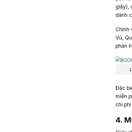
giấy),
dành c
Chính 
Vũ, Qu
phản h
L
Đặc bi
miễn p
chi ph
4. M