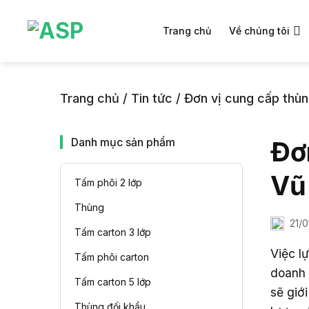
Chuyển
đến
Trang chủ
Về chúng tôi
nội
dung
Trang chủ
/
Tin tức
/
Đơn vị cung cấp thùn
Danh mục sản phẩm
Đơ
Vũ
Tấm phôi 2 lớp
Thùng
21/
Tấm carton 3 lớp
Việc l
Tấm phôi carton
doanh 
Tấm carton 5 lớp
sẽ giớ
Thùng đối khẩu