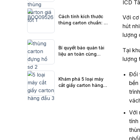
ICD Tâ
Cách tính kích thước
Với cơ
thùng carton chuẩn: Bí
hút nh
quyết để hàng hóa
lượng 
luôn an toàn
Bí quyết bảo quản tài
Tại kh
liệu an toàn cùng
lượng 
thùng carton đựng hồ
sơ
Đối 
Khám phá 5 loại máy
bền 
cắt giấy carton hàng
trìn
đầu hiện nay
vách
Với 
tính
thùn
phối