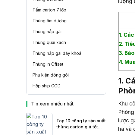
lượng 
Tấm carton 7 lớp
Thùng âm dương
Thùng nắp gài
1. Các
Thùng quai xách
2. Tiê
3. Báo
Thùng nắp gài đáy khoá
4. Mua
Thùng in Offset
Phụ kiện đóng gói
1. C
Hộp ship COD
Phò
Khu cô
Tin xem nhiều nhất
Phòng 
lược g
Top 10 công ty sản xuất
thùng carton giá tốt
ha và 
nhất tại Miền Bắc