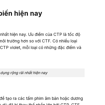
biến hiện nay
 nhất hiện nay. Ưu điểm của CTP là tốc độ
 môi trường hơn so với CTF. Có nhiều loại
TP violet, mỗi loại có những đặc điểm và
dụng rộng rãi nhất hiện nay
 để tạo ra các tấm phim âm bản hoặc dương
c dù đã bị thay thế phần lớn bởi CTP, CTF