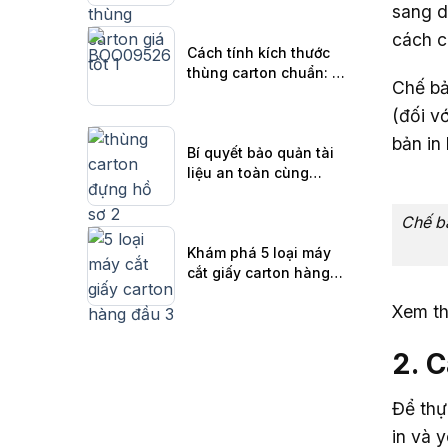
sang d
cách ch
Cách tính kích thước
thùng carton chuẩn: Bí
Chế bả
quyết để hàng hóa
luôn an toàn
(đối v
bản in
Bí quyết bảo quản tài
liệu an toàn cùng
thùng carton đựng hồ
sơ
Chế bả
Khám phá 5 loại máy
cắt giấy carton hàng
đầu hiện nay
Xem t
2. 
Để thự
in và 