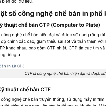
n biến đổi dữ liệu.
Một số công nghệ chế bản in phổ 
Kỹ thuật chế bản CTP (Computer to Plate)
 công nghệ chế bản hiện đại và được sử dụng rộng rãi
 độ chính xác cao, giảm thiểu sai sót và thân thiện với
P khác nhau, bao gồm CTP nhiệt, CTP tia cực tím và C
ng riêng.ư
CTP là công nghệ chế bản hiện đại và được sử 
Kỹ thuật chế bản CTF
 công nghệ chế bản truyền thống, sử dụng máy in film
au đó phim được phơi lên bản in để tạo ra khuôn in. Mặ