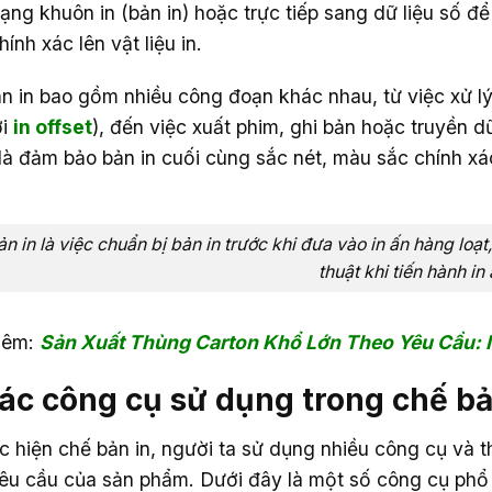
ạng khuôn in (bản in) hoặc trực tiếp sang dữ liệu số để
ính xác lên vật liệu in.
n in bao gồm nhiều công đoạn khác nhau, từ việc xử lý
ới
in offset
), đến việc xuất phim, ghi bản hoặc truyền d
 là đảm bảo bản in cuối cùng sắc nét, màu sắc chính xác
n in là việc chuẩn bị bản in trước khi đưa vào in ấn hàng loạt
thuật khi tiến hành in
hêm:
Sản Xuất Thùng Carton Khổ Lớn Theo Yêu Cầu: I
Các công cụ sử dụng trong chế bả
c hiện chế bản in, người ta sử dụng nhiều công cụ và t
yêu cầu của sản phẩm. Dưới đây là một số công cụ phổ 