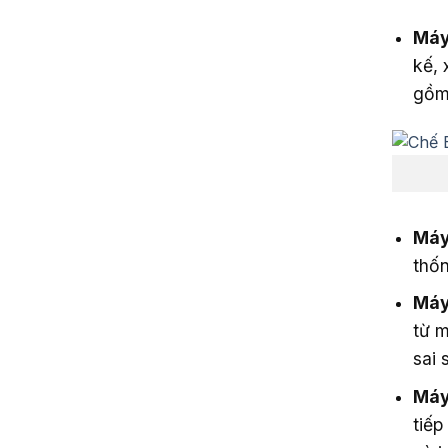
Máy
kế, 
gồm 
Máy 
thốn
Máy
từ m
sai 
Máy
tiếp