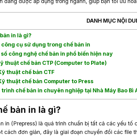
iến đang được áp dụng trong ngành, giúp bạn tối ưu hóa
DANH MỤC NỘI DU
 bản in là gì?
 công cụ sử dụng trong chế bản in
 số công nghệ chế bản in phổ biến hiện nay
 Kỹ thuật chế bản CTP (Computer to Plate)
 Kỹ thuật chế bản CTF
 Kỹ thuật chế bản Computer to Press
 trình chế bản in chuyên nghiệp tại Nhà Máy Bao Bì
hế bản in là gì?
 in (Prepress) là quá trình chuẩn bị tất cả các yếu tố c
t cách đơn giản, đây là giai đoạn chuyển đổi các file th