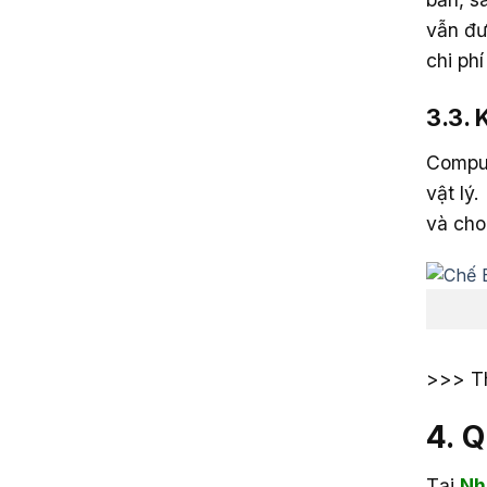
vẫn đư
chi ph
3.3. 
Comput
vật lý.
và cho 
>>> T
4. 
Tại
Nh