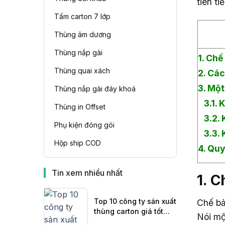
tiên t
Tấm carton 7 lớp
Thùng âm dương
Thùng nắp gài
1. Chế
Thùng quai xách
2. Các
3. Một
Thùng nắp gài đáy khoá
3.1.
Thùng in Offset
3.2.
Phụ kiện đóng gói
3.3.
Hộp ship COD
4. Quy
Tin xem nhiều nhất
1. C
Top 10 công ty sản xuất
Chế bản
thùng carton giá tốt
Nói mộ
nhất tại Miền Bắc