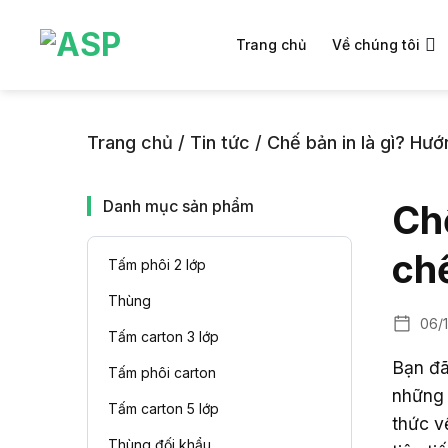
Chuyển
đến
Trang chủ
Về chúng tôi
nội
dung
Trang chủ
/
Tin tức
/
Chế bản in là gì? Hướ
Danh mục sản phẩm
Chế
ch
Tấm phôi 2 lớp
Thùng
06/
Tấm carton 3 lớp
Bạn đã
Tấm phôi carton
những 
Tấm carton 5 lớp
thức 
Thùng đối khẩu