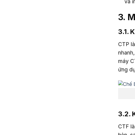
và i
3. 
3.1. 
CTP là
nhanh,
máy CT
ứng dụ
3.2. 
CTF là
bản, s